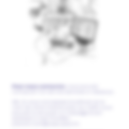
Pour nous contacter
, vous pouvez
contacter l’un de nos services ci-dessous.
NB : Si vous connaissez le prénom et le
nom de votre interlocuteur au CASP, vous
pouvez lui envoyer un message à son
adresse e-mail (modèle :
prenom.nom@casp.asso.fr).