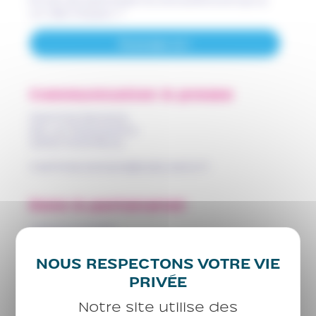
un réel impact ?
Postulez ici !
Communication & presse
Mathilda Barrazza
88, rue Robespierre
93100 MONTREUIL
mathilda.barrazza@casp.asso.fr
Dons & partenariat
Isabelle Ferriére
88, rue Robespierre
93100 MONTREUIL
isabelle.ferriere@casp.asso.fr
Notre site utilise des