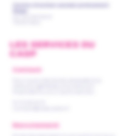
Centre d’action sociale protestant
Siège
20 rue Santerre
75012 Paris
LES SERVICES DU
CASP
Contact
Pour toute demande adressée à la
direction générale, à la direction
financière ou à un autre service :
01 72 63 10 01
contact@casp.asso.fr
Recrutement
Envie de participer à une aventure qui a