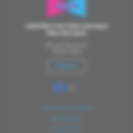
CENTRE D’ACTION SOCIALE
PROTESTANT
20 rue Santerre
75012 Paris
Contact
La presse en parle
Actualités
Newsletter