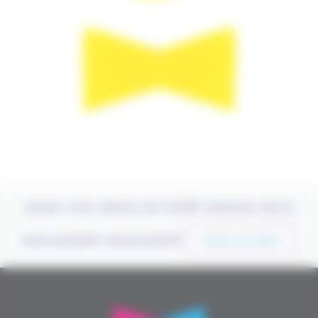
Avec vos dons, le CASP donne vie à
son projet associatif
Faire un don