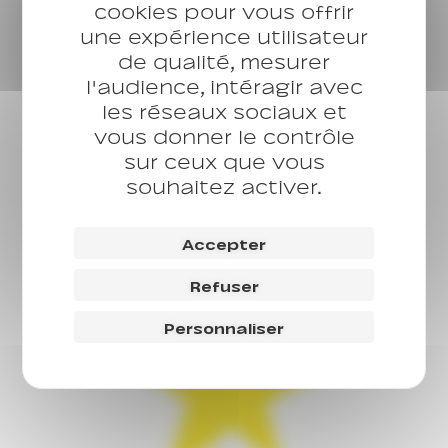
cookies pour vous offrir
Bénévolat & vie social
une expérience utilisateur
Camille Larrieu
de qualité, mesurer
88, rue Robespierre
l'audience, intéragir avec
93100 MONTREUIL
les réseaux sociaux et
camille.larrieu@casp.asso.fr
vous donner le contrôle
sur ceux que vous
souhaitez activer.
Accepter
Refuser
Personnaliser