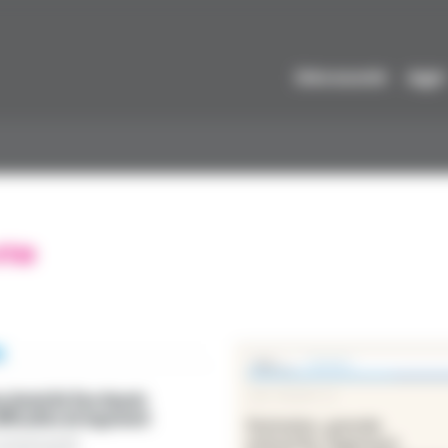
Découvrir
Agir
rle