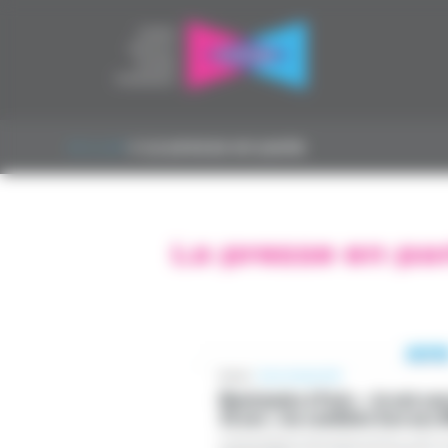
Panneau de gestion des cookies
Accueil
▸
La presse en parle
La presse en pa