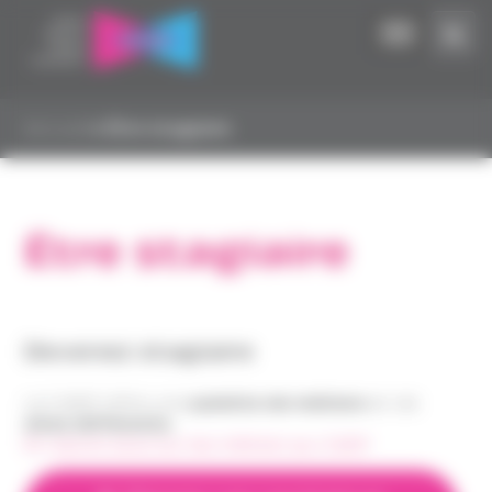
Panneau de gestion des cookies
Accueil
▸
Être stagiaire
Être stagiaire
Devenez stagiaire
Le CASP offre une
palette de métiers
et de
sites différents
.
En savoir plus sur les métiers au CASP