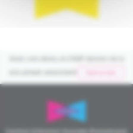
Avec vos dons, le CASP donne vie à
son projet associatif
Faire un don
Centre d’Action Sociale Protestant