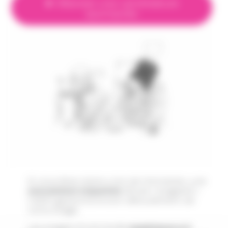
► Déposer une candidature
spontanée
Si vous êtes retenu lors de l’entretien, une
convention tripartite
(école / stagiaire /
CASP) garantira le bon déroulement de
votre stage.
Les stages d’une durée
supérieure à 2