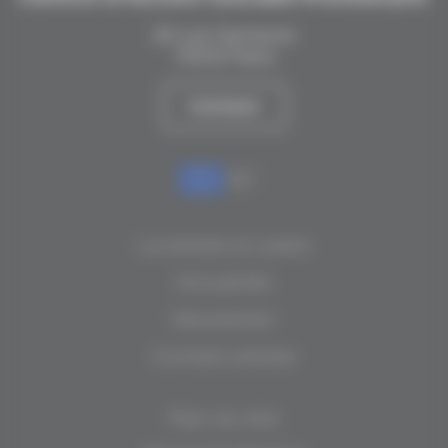
20 rue Santerre
75012 Paris
Contact
La presse en parle
Actualités
Newsletter
Contact presse
Plan du site