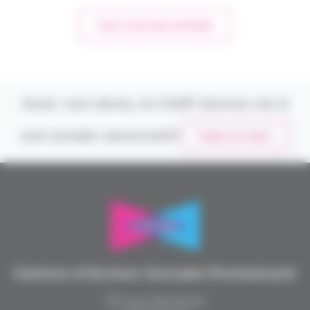
Voir tous les articles
Avec vos dons, le CASP donne vie à
son projet associatif
Faire un don
Centre d’Action Sociale Protestant
20 rue Santerre