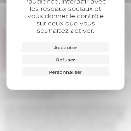
l'audience, intéragir avec
les réseaux sociaux et
Mais attention ! Les occupants ne se sentent pas
vous donner le contrôle
missionnés pour autant : les ateliers restent
avant tout des moments de plaisir.
sur ceux que vous
souhaitez activer.
“C’est que du plaisir, à plusieurs
on fait de belles choses. Ça me
fait plaisir de voir le jardin
Accepter
évoluer, notre jardin”.
Toujours
Refuser
Miro.
Personnaliser
C’est cette métamorphose organique qui pousse
nos occupants à sortir de leur chambre, arpenter
l’extérieur afin de retrouver du dynamisme, et
surtout, de l’humain.
«
Je n’aime pas rester dans la chambre, j’allume la
radio quand je suis seul. Les ateliers de jardinage
me permettent de sortir et rencontrer du monde
ici vu que je ne peux pas faire monter de gens
chez moi. »
Hamid, occupant de la pension de