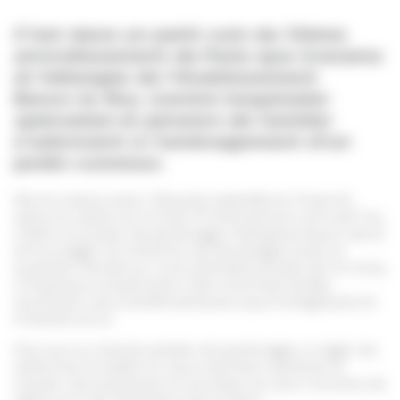
C’est dans un petit coin du 12ème
arrondissement de Paris que riverains
et hébergés de l’établissement
Baron-le-Roy
(centre hospitalier
spécialisé et pension de famille)
s’adonnent à l’aménagement d’un
jardin commun.
Mis en place avec l’équipe salariée et financé
dans le cadre du fonds d’intervention annuel* du
CASP, ce projet de jardinage thérapeutique vise à
encourager la mixité et les échanges avec le
quartier. Pensé sur une première phase de 12 mois,
il implique notamment des hommes isolés,
souffrant de problématiques psychologiques et
d’addictions.
Plus qu’un simple atelier de jardinage, il s’agit de
redonner à celles et ceux sachant jardiner le
moyen de pratiquer à nouveau et, aux novices de
découvrir les bienfaits de la terre.