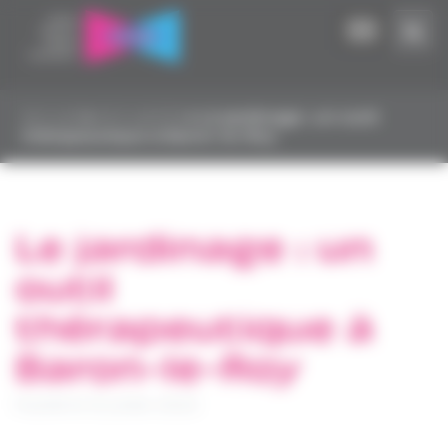
Panneau de gestion des cookies
Accueil
▸
Actualités
▸
Le jardinage : un outil
thérapeutique à Baron-le-Roy
Le jardinage : un
outil
thérapeutique à
Baron-le-Roy
Publié le 12 juillet 2023