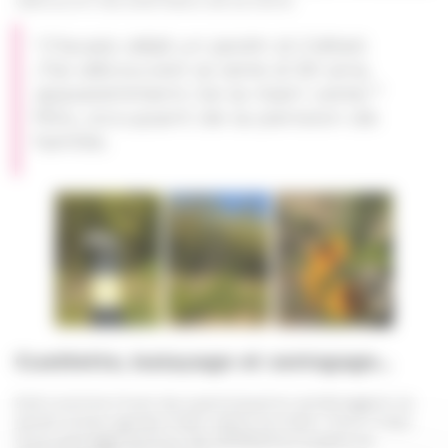
“J’avais déjà un jardin à Créteil.
J’ai découvert la terre à 50 ans,
apparemment j’ai la main verte.”
Miro, occupant de la pension de
famille.
Cueillette, balayage et seringage…
Eté comme hiver les participants aménagent le
jardin à leur guise main dans la main. Tout n’est
que partage autour de différents sujets, le