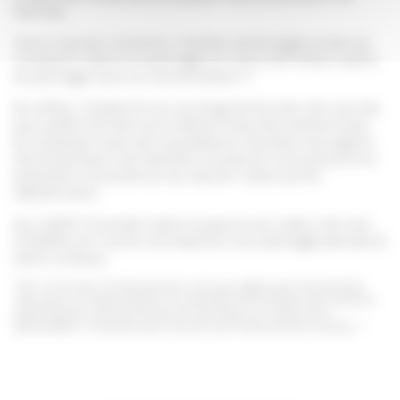
famille.
Vous l’aurez compris, l’atelier jardinage puise sa
vocation dans le partage, et quoi de mieux dans
le partage que la transmission ?
En effet, l’objectif sur le long terme est de voir les
accueillis former eux même d’autres personnes.
En passant par les travailleurs sociaux aux gens
de la pension de famille, toutes et tous pourront
prendre conscience du savoir-faire qu’ils
détiennent.
Au CASP, l’humain sera toujours au cœur de nos
intérêts, et notre conception du partage jamais à
sens unique.
*FIA : le fonds d’intervention annuel, regroupe l’ensemble
des dons à l’association et permet de soutenir les actions
spécifiques de structures et services du CASP pour
lesquelles il n’existe pas encore de financement public. *