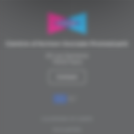
Centre d’Action Sociale Protestant
20 rue Santerre
75012 Paris
Contact
La presse en parle
Actualités