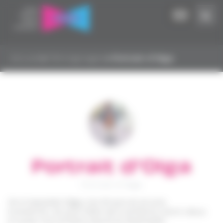
Panneau de gestion des cookies
Accueil
▸
Témoignages
▸
Portrait d’Olga
Portrait d’Olga
Portrait d'Olga
Je m’appelle Olga, j’ai 43 ans et je suis
ivoirienne. Je suis mère de 5 enfants, dont deux
ici avec moi à Paris, David et Ebenezer.