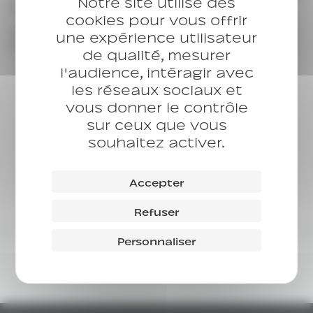
Notre site utilise des
et de l’accompagnement des jeunes.
cookies pour vous offrir
Je suis ravie de commencer cette aventure avec
une expérience utilisateur
le CASP…
de qualité, mesurer
l'audience, intéragir avec
les réseaux sociaux et
vous donner le contrôle
Les voix du CASP
sur ceux que vous
souhaitez activer.
Je donne mon témoignage
Accepter
Refuser
Avec vos dons, le CASP donne vie à
Personnaliser
son projet associatif
Faire un don