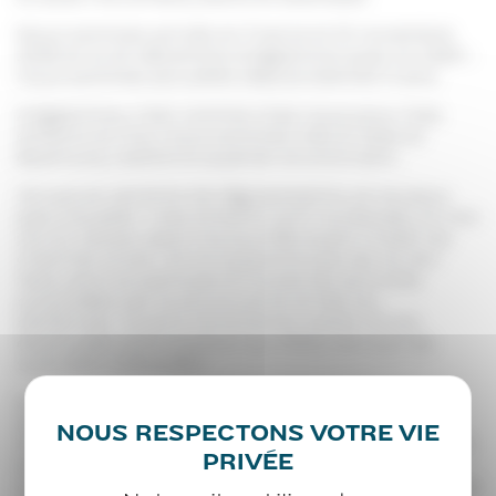
Nous sommes arrivés en France le 10 novembre
2018 et le 24 décembre à Eglantine avec le CASP :
nous sommes accueillis depuis bientôt 5 ans.
A Eglantine, c’est comme chez nous pour mes
enfants et moi, nous sommes très à l’aise et
épanouis, j’adore le quartier environnant.
Je suis en attente de régularisation, je ne peux
pas travailler : mes enfants sont scolarisés, et moi
j’ai du temps dans ma journée avant d’aller les
chercher le soir. Je ne supporte pas de ne rien
faire, alors je participe à toutes les activités
proposées par la structure et je fais du
bénévolat. Quand j’ai entendu parler d’une
éventuelle participation au CNLE, j’ai tout de
suite été intéressée !
A la première réunion, j’ai été heureuse de
rencontrer le haut-commissaire à l’emploi et à
l’engagement des entreprises, monsieur Thibault
Guilluy. J’ai vraiment aimé son intervention qui
consistait à parler de plusieurs aspects du travail