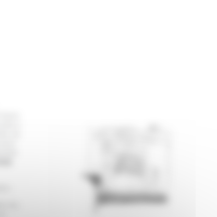
Paris
nnes y
et, la
jour
uipe
ces
le :
er du
ut