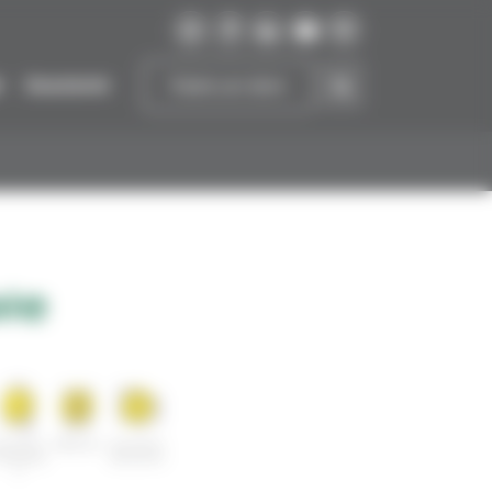
r
Soutenir
Faire un don
le
ortants
Détenus
Sortants
'hopitau
de prison
x