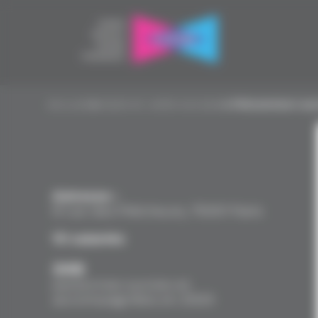
Panneau de gestion des cookies
Accueil
▸
Asile et veille sociale
▸
Prévention soc
Adresse :
8 rue des Prêcheurs, 75001 Paris
10 salariés
348
personnes suivies et
accompagnées en 2023