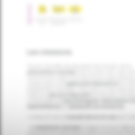
SERVICES
Accueil de
Accompa
Maraude
jour
gnement
Les missions
Toute l’année, les équipes de terrain de la
prévention sociale
parcourent les rues de 
centre pour aller à la rencontre des perso
vivant par une
approche éducative
. En eff
prévention sociale n’est pas un accueil de 
mais un
service éducatif
porté par une éq
composée de
psychologues
,
éducateur·ri
spécialisé·es
et
assistant·es social·es
.
L’objectif de ce
travail de et en rue
est trip
médiation sociale :
diagnostique réguli
territoire et orientation des personnes (to