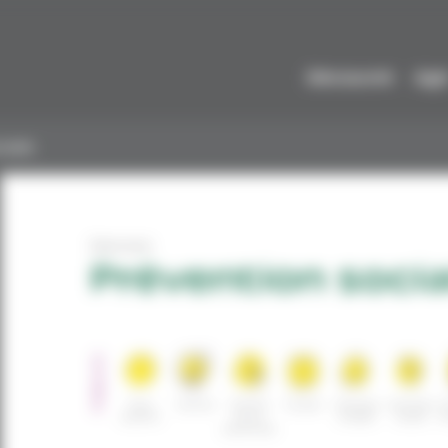
Découvrir
Agi
iale
Service
Prévention socia
PUBLICS
Tous
Famille
Famille
Couple
Femmes
Hommes
S
publics
mono
isolées
isolés
d
parentale