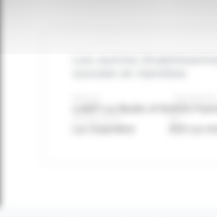
Les autres établisseme
sociale et familles
Service
ESI Familles
LAEP La Bulle d’Air
ESI Fam
Centre social
ESI
La Clairière
ESI La m