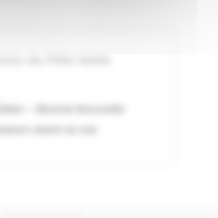
nts du Pôle Veille
illes – Bonne Nouvelle
aison dans la rue