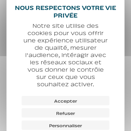
Les autres
établissements du
Pôle Hébergement,
Notre site utilise des
Santé, Autonomie
cookies pour vous offrir
une expérience utilisateur
Service
de qualité, mesurer
Logétape
l'audience, intéragir avec
CHU
les réseaux sociaux et
Hélianthe
vous donner le contrôle
CHS
sur ceux que vous
Baron-le-Roy
souhaitez activer.
Pension de famille
Baron-le-Roy
CHS
Masséna
Accepter
CHS
Pension de famille
Refuser
Servan
Personnaliser
Pension de famille