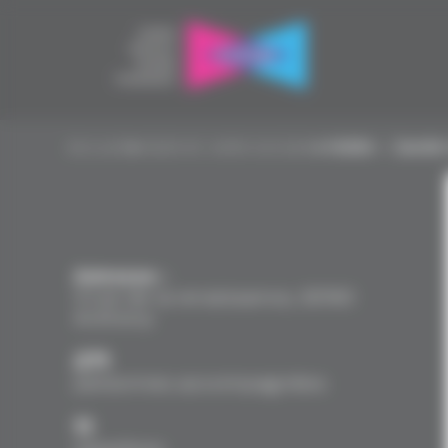
Panneau de gestion des cookies
Accueil
▸
Asile et veille sociale
▸
HUDA – Jardin
Adresse :
3 rue de la renaissance, 92160
Anthony
271
personnes accompagnées
11
salarié·es