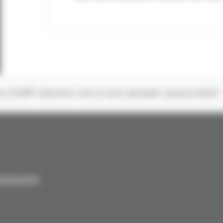
e CASP donne vie à son projet associatif
testant