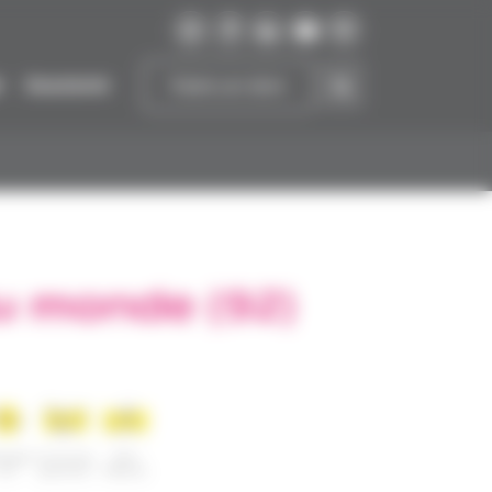
r
Soutenir
Faire un don
u monde (92)
ergem
Accompa
Pôle
ent
gnement
Médical