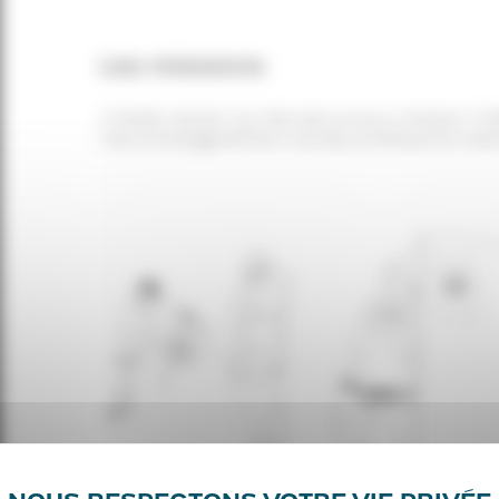
Les missions
L’HUDA Jardin du Monde a pour mission l’h
l’accompagnement social, juridique et adm