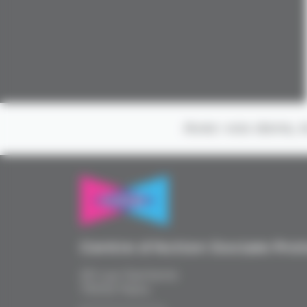
Avec vos dons, l
Centre d’Action Sociale Pro
20 rue Santerre
75012 Paris