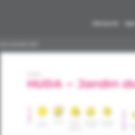
Découvrir
Agi
 du monde (92)
HUDA
HUDA – Jardin d
PUBLICS
SERVICES
Tous
Famille
Famille
Femmes
Hommes
publics
mono
isolées
isolés
Héb
parentale