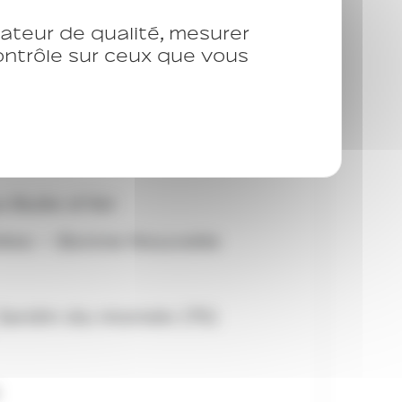
isateur de qualité, mesurer
contrôle sur ceux que vous
ts du Asile et veille
 Bulle d’Air
lles – Bonne Nouvelle
Jardin du monde (75)