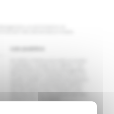
ébergement, la domiciliation et
inistratif des demandeurs d’asile.
Les publics
En 2022, L’HUDA a accueilli un public
« familles », « isolés » et LGBTQI+. 247
personnes ont été accompagnées,
191 sur le public « familles », 56 sur le
public « isolés », 13 personnes étaient
issues de la communauté LGBTQI+.
Sur 247 personnes, 77 étaient des
femmes, 62 des hommes et 108 des
enfants dont 32 bébés.