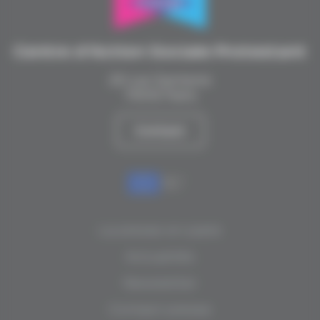
Centre d’Action Sociale Protestant
20 rue Santerre
75012 Paris
Contact
La presse en parle
Actualités
Newsletter
Contact presse