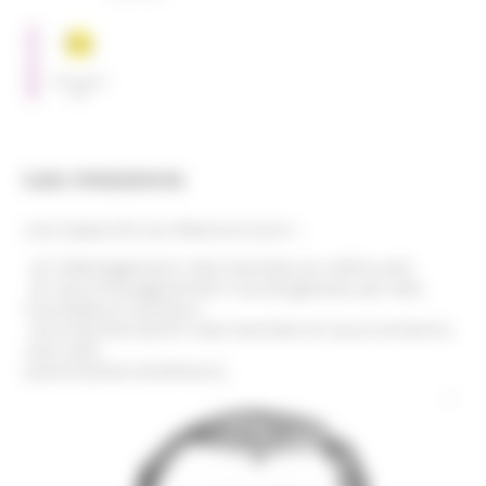
SERVICES
Hébergem
ent
Les missions
Les objectifs du Rebond sont :
l’hébergement des familles en difficulté
l’accompagnement social global par des
travailleurs sociaux
la réorientation des familles et leurs enfants
vers des
partenaires extérieurs.