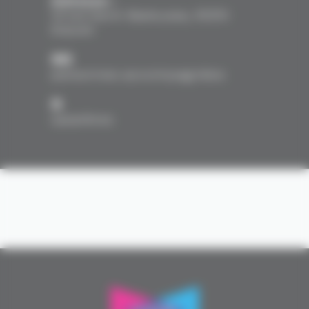
14 bd Henri-Barbusse, 91210
Draveil
90
personnes accompagnées
9
salarié·es
Avec vos dons, le CASP donne vie à
son projet associatif
Faire un don