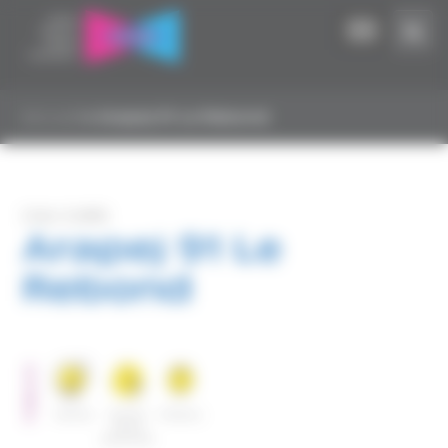
Panneau de gestion des cookies
Accueil
▸
Arapej 91 Le Rebond
CHU-CHRS
Arapej 91 Le
Rebond
PUBLICS
Famille
Famille
Enfants
mono
parentale