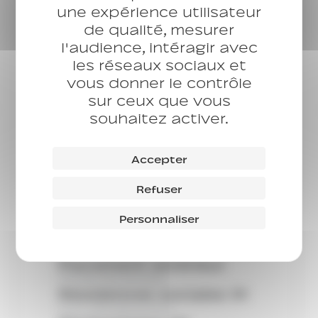
Vaux-le-Penil
une expérience utilisateur
CHU
de qualité, mesurer
Martin Luther King
l'audience, intéragir avec
CHU
les réseaux sociaux et
Des Champs
vous donner le contrôle
CHU
CHU L’Oasis
sur ceux que vous
CHU
souhaitez activer.
CHU Jeunes 77
Service
Numéro vert Arapej
Accepter
Référent
Droits sociaux
Refuser
Référent
Réferent Hébergement
Personnaliser
Logement
Service régional
Placement extérieur
Résidences sociales
Résidences sociales 91
Point d’Accès au Droit