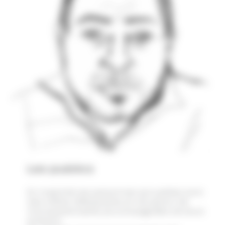
Les publics
En majorité, les personnes accueillies sont
des mères célibataires en situation de
monoparentalité, accompagnées de leurs
enfants.