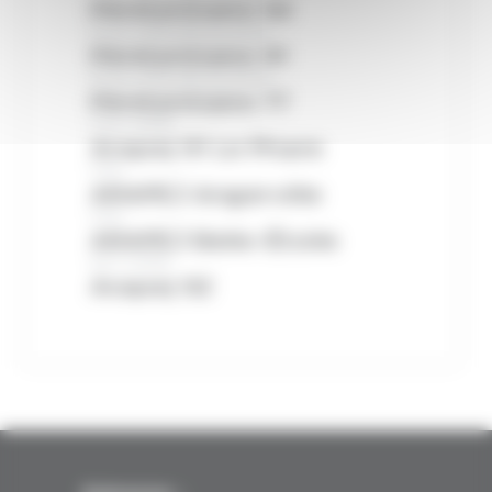
Pénitentiaire 92
Point d’Accès au Droit
Pénitentiaire 91
Point d’Accès au Droit
Pénitentiaire 77
CHU-CHRS
Arapej 91 Le Phare
CHU
ARAPEJ Angerville
CHU
ARAPEJ Belle-Étoile
ACT-CHRS
Arapej 92
Adresse :