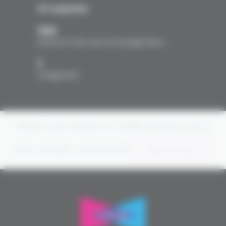
14 salariés
133
personnes accompagnées
1
stagiaire
Avec vos dons, le CASP donne vie à
son projet associatif
Faire un don