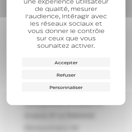
une expérience utilisateur
CHU
Des Champs
de qualité, mesurer
CHU
l'audience, intéragir avec
CHU L’Oasis
les réseaux sociaux et
CHU
vous donner le contrôle
CHU Jeunes 77
sur ceux que vous
Service
souhaitez activer.
Numéro vert Arapej
Référent
Droits sociaux
Accepter
Référent
Réferent Hébergement
Refuser
Logement
Service régional
Personnaliser
Placement extérieur
Résidences sociales
Résidences sociales 91
CHU-CHRS
Arapej 91 Le Rebond
Point d’Accès au Droit
Pénitentiaire 92