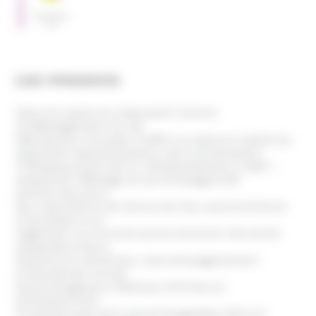
SERVICES
Hébergem
ent
Les missions
Dans le cadre du dispositif Centre
d’Hébergement et de
Réinsertion Sociale (CHRS) ou dans le cadre du
dispositif Appartements de Coordination
Thérapeutique (ACT), l’établissement CASP –
Arapej 92 héberge et accompagne 85
personnes pour
leur permettre de recouvrer leur autonomie et
d’accéder à un
logement ou à toute autre solution de sortie
adaptée à leurs
besoins et attentes. L’accompagnement
proposé est social,
psychologique, médical, infirmier et
professionnel.
41 personnes sont accompagnées dans le