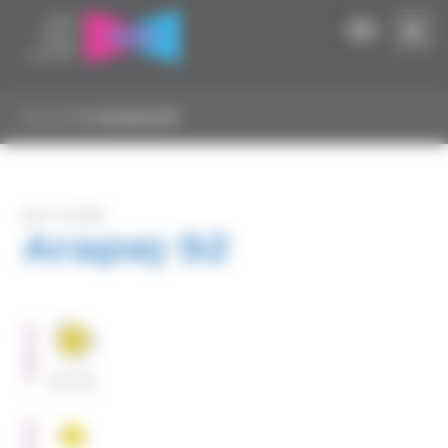
Panneau de gestion des cookies
Accueil
▸
Arapej 92
ACT-CHRS
Arapej 92
PUBLICS
Sortants
de prison