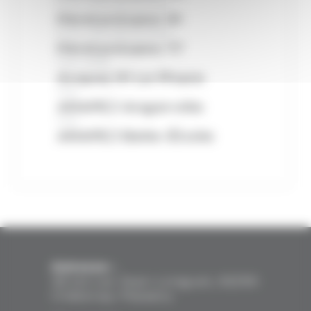
Point d’Accès au Droit
Pénitentiaire 91
Point d’Accès au Droit
Pénitentiaire 77
CHU-CHRS
Arapej 91 Le Phare
CHU
ARAPEJ Angerville
CHU
ARAPEJ Belle-Étoile
Adresse :
36 bis rue Jean-Longuet, 92290
Châtenay-Malabry