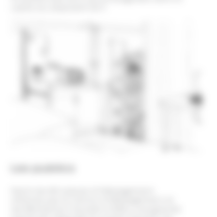
cadre du dispositif ACT.
Les publics
Parmi les 85 places d’hébergement
offertes par le Centre d’Hébergement et
de Réinsertion Sociale (CHRS), une grande