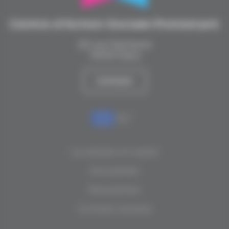
Centre d’Action Sociale Protestant
20 rue Santerre
75012 Paris
Contact
La presse en parle
Actualités
Newsletter
Contact presse