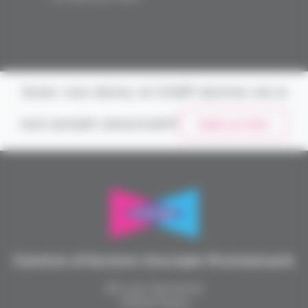
Avec vos dons, le CASP donne vie à
son projet associatif
Faire un don
Centre d’Action Sociale Protestant
20 rue Santerre
75012 Paris