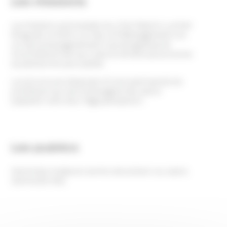
La mission principale du CHU Martin Luther
King est d’offrir un lieu d’hébergement et
un accompagnement social global et
inconditionnel qui vise à rendre autonome
la personne accueillie.
La structure dispose d’une permanence
juridique qui accompagne les sans-
papiers vers leur régularisation.
Les publics
Hommes majeurs sortis de prison ou sans
domicile fixe.