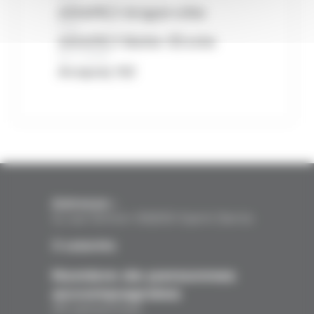
ARAPEJ Angerville
CHU
ARAPEJ Belle-Étoile
ACT-CHRS
Arapej 92
Adresse :
3, rue Simon 93200 Saint Denis
3
salariés
Nombre de personnes
accompagnées
45 personnes