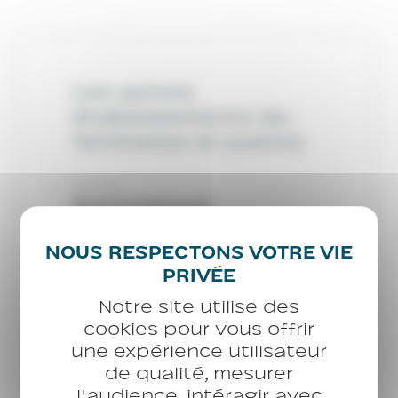
Les autres
établissements du
Territoires et justice
Service
Permanences
juridiques
Service
Vaux-le-Penil
CHU
Des Champs
Notre site utilise des
CHU
cookies pour vous offrir
CHU L’Oasis
une expérience utilisateur
CHU
de qualité, mesurer
CHU Jeunes 77
l'audience, intéragir avec
Service