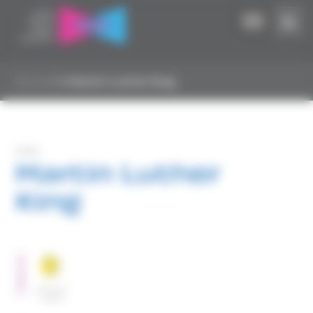
Panneau de gestion des cookies
Accueil
▸
Martin Luther King
CHU
Martin Luther
King
PUBLICS
Hommes
isolés