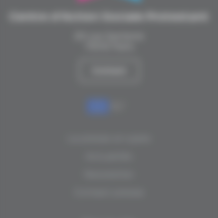
Centre d’Action Sociale Protestant
20 rue Santerre
75012 Paris
Contact
La presse en parle
Actualités
Newsletter
Contact presse