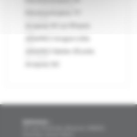
Point d’Accès au Droit
Pénitentiaire 77
CHU-CHRS
Arapej 91 Le Phare
CHU
ARAPEJ Angerville
CHU
ARAPEJ Belle-Étoile
ACT-CHRS
Arapej 92
Adresse :
10 rue Aristide-Briand, 93600
Aulnay-sous-Bois