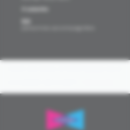
4 salariés
50
personnes accompagnées
Avec vos dons, le CASP donne vie à
son projet associatif
Faire un don