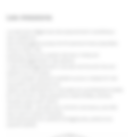
Les missions
Le service régional de placement extérieur
accueille et
accompagne jusqu’à 31 personnes placées
sous main de
justice dans le cadre de leur mesure
d’aménagement de peine.
L’accompagnement social renforcé mis en
place sur la base
d’un projet personnalisé a pour objectif de
soutenir la personne
dans sa réinsertion sociale et professionnelle.
En fonction des besoins identifiés, divers
leviers peuvent être
actionnés : accès aux droits sociaux, accès
aux soins psychiques,
somatiques et addictologiques, aide à la
parentalité.