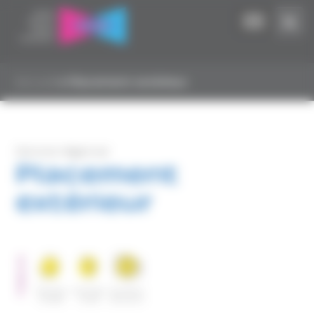
Panneau de gestion des cookies
Accueil
▸
Placement extérieur
Service régional
Placement
extérieur
PUBLICS
Femmes
Hommes
Sortants
isolées
isolés
de prison