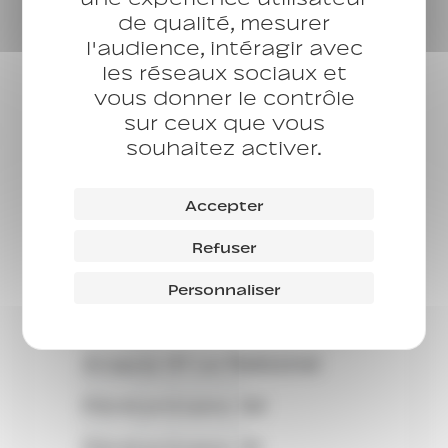
de qualité, mesurer
CHU
Des Champs
l'audience, intéragir avec
CHU
les réseaux sociaux et
CHU L’Oasis
vous donner le contrôle
CHU
sur ceux que vous
CHU Jeunes 77
souhaitez activer.
Service
Numéro vert Arapej
Référent
Accepter
Droits sociaux
Référent
Refuser
Réferent Hébergement
Logement
Personnaliser
Résidences sociales
Résidences sociales 91
CHU-CHRS
Arapej 91 Le Rebond
Point d’Accès au Droit
Pénitentiaire 92
Point d’Accès au Droit
Pénitentiaire 91