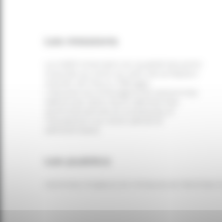
Les missions
Le CASP intervient en qualité de point
d’accès au droit au sein de la Maison
d’Arrêt de Fleury-Mérogis.
L’équipe accompagne les personnes
détenues dans leurs démarches
administratives et juridiques, à
l’exception du droit pénal et
pénitentiaire.
Les publics
Hommes (majeurs et mineurs) et femmes in