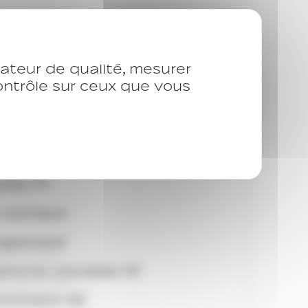
nts du Territoires et
isateur de qualité, mesurer
contrôle sur ceux que vous
ervice
Vaux-le-Penil
hamps
nes 77
s sociaux
Logement
ces sociales
ences sociales 91
Accès au Droit
entiaire 92