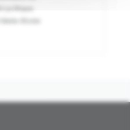
1 Le Phare
Belle-Étoile
Faire un don