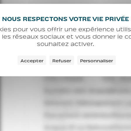
Les autres établisseme
kies pour vous offrir une expérience util
justice
c les réseaux sociaux et vous donner le 
souhaitez activer.
Service
S
Permanences juridiques
CHU
CHU
Accepter
Refuser
Personnaliser
Martin Luther King
Des C
CHU
CHU
CHU L’Oasis
CHU Jeu
Service
Référent
Numéro vert Arapej
Droit
Référent
Réferent Hébergement 
Service régional
Résiden
Placement extérieur
Résid
CHU-CHRS
Point d’
Arapej 91 Le Rebond
Pénit