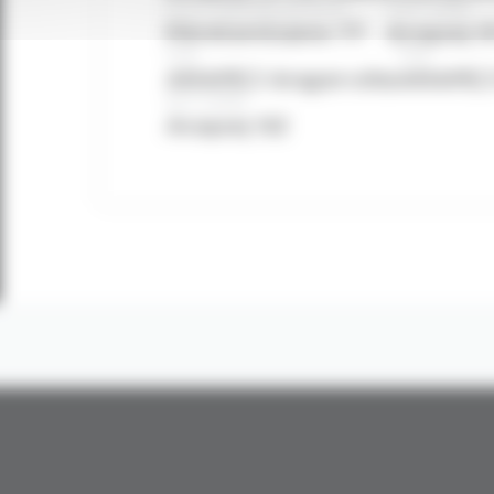
Point d’Accès au Droit
CHU-CHRS
Pénitentiaire 77
Arapej 9
CHU
CHU
ARAPEJ Angerville
ARAPEJ 
ACT-CHRS
Arapej 92
e CASP donne vie à son projet associatif