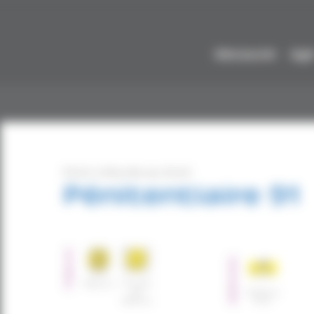
Découvrir
Agi
Point d’Accès au Droit
Pénitentiaire 91
PUBLICS
SERVICES
Détenus
Proches
de
Accès au
détenus
Droit