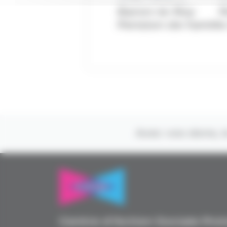
Baron-le-Roy
M
Pension de famille
Avec vos dons, l
Centre d’Action Sociale Pro