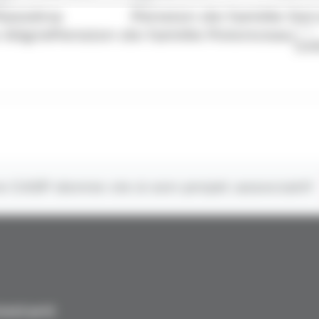
asséna
Pension de famille Se
CHS
 Aligre
Pension de famille Polonceau
CH
e CASP donne vie à son projet associatif
testant