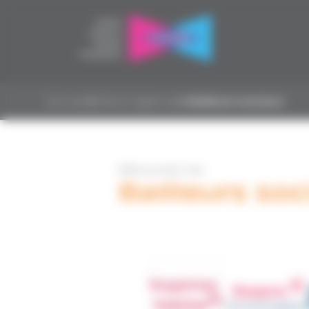
Panneau de gestion des cookies
Accueil
▸
Paris Urgence
▸
Bailleurs sociaux
Découvrez nos
Bailleurs so