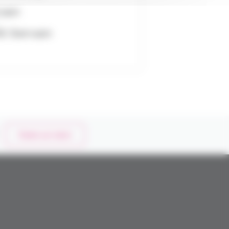
rvan
S Servan
Faire un don