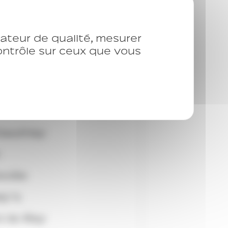
isateur de qualité, mesurer
contrôle sur ceux que vous
Gauthey
ville
ly’s
n-le-Roy