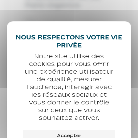
Paris Urgence
CHU
Babinski
CHU
Enghien
CHU
Brochant
Notre site utilise des
CHU
cookies pour vous offrir
CHU Gauthey
une expérience utilisateur
CHU
CHU Legendre
de qualité, mesurer
CHU
l'audience, intéragir avec
Gay Lussac
les réseaux sociaux et
CHU
vous donner le contrôle
Saint-Jacques
sur ceux que vous
CHU
souhaitez activer.
Rivoli
CHU
Laugier
Accepter
CHU