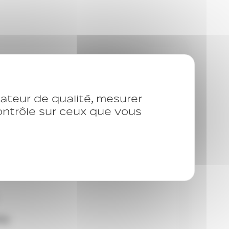
ents du Paris Urgence
isateur de qualité, mesurer
contrôle sur ceux que vous
they
sac
le