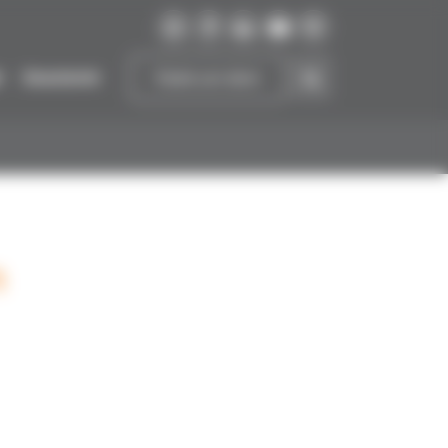
r
Soutenir
Faire un don
n