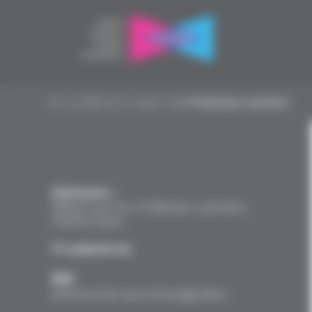
Panneau de gestion des cookies
Accueil
▸
Paris Urgence
▸
Château Landon
Adresse :
26bis rue du Château
Landon
,
75010 Paris
11
salarié·es
60
personnes accompagnées