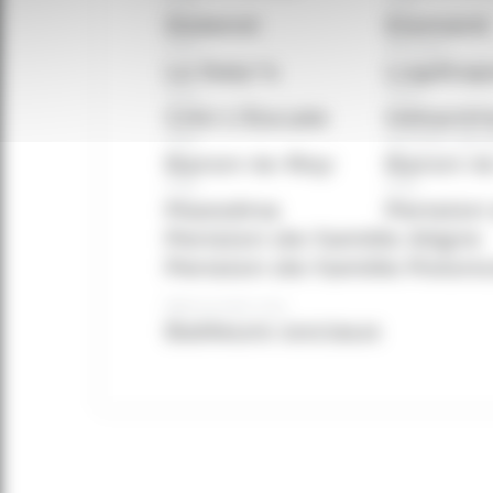
Diderot
Element
CHU
Service
Le Daly’s
Logéta
CHU
CHU
CHU L’Escale
Héliant
CHS
Pension de f
Baron-le-Roy
Baron-l
CHS
CHS
Masséna
Pension 
Pension de famille Aligre
Pension de famille Polon
Découvrez nos
Bailleurs sociaux