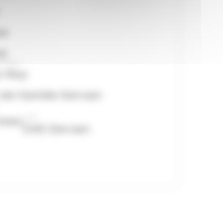
pe
he
amille
e-Roy
de famille Servan
CHS
ceau
CHS Servan