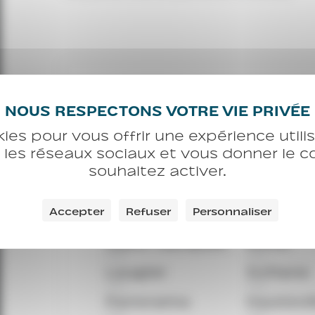
Les autres établissem
kies pour vous offrir une expérience util
CHU
CHU
c les réseaux sociaux et vous donner le 
Babinski
Enghien
souhaitez activer.
CHU
CHU
Brochant
CHU Gau
CHU
CHU
CHU Legendre
Gay Lus
Accepter
Refuser
Personnaliser
CHU
CHU
Saint-Jacques
Rivoli
CHU
CHU
Laugier
Sofiane
CHU
CHU
Panorama
Hautevil
CHU
CHU