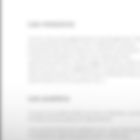
Les missions
Outre l’accompagnement social global, l’
pluridisciplinaire du CHU Château Landon
propose des activités en interne (entretie
d’autonomisation dans les démarches
administratives, visionnage de films, aide 
devoirs etc.) et a également tissé des lien
des partenaires du territoire (médiathèque
associations de quartier etc.)
Les publics
Ouvert en juillet 2022, le CHU Château Lan
le SIAO entre juillet et décembre.
Les personnes accueillies sont des femmes
couples et des couples avec enfant(s).