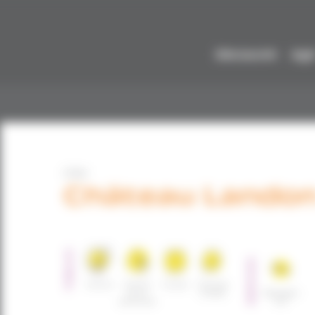
Découvrir
Agi
CHU
Château Lando
PUBLICS
SERVICES
Famille
Famille
Couple
Femmes
mono
isolées
Hébergem
parentale
ent