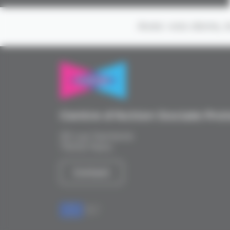
Avec vos dons, l
Centre d’Action Sociale Pro
20 rue Santerre
75012 Paris
Contact