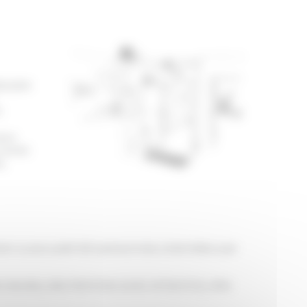
équipe
n
aux
s avec
,
don a accueilli 60 personnes orientées par
 seules, des femmes avec enfant(s), des