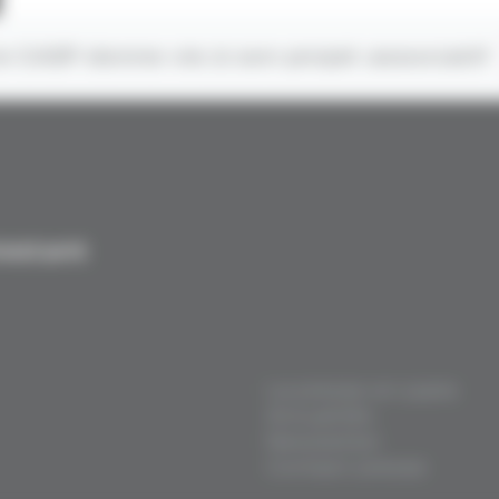
e CASP donne vie à son projet associatif
testant
La presse en parle
Actualités
Newsletter
Contact presse