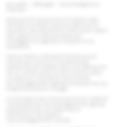
Accueillir – Héberger – Accompagner et
Orienter –
Notre action se poursuit en faveur des
familles et enfants les plus démunis en
situation de précarité et d’exclusion, selon
des valeurs et des principes qui
privilégient la dignité, le respect et la
solidarité.
Notre mission s’attache à promouvoir
l’accès aux droits et à la santé des
personnes accueillies dans une démarche
de co-construction et de s’inscrire dans
un parcourt d’accès à l’autonomie.
Accompagnement global proposé tout au
long de la prise en charge.
Le CHU Daly’s est une structure en collectif.
L’ensemble de l’accompagnement global
proposé se fait sur place (de la
distribution de repas à
l’accompagnement social).