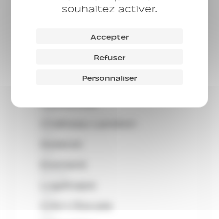
souhaitez activer.
CHU
Rivoli
CHU
Accepter
Laugier
CHU
Refuser
Sofiane
CHU
Personnaliser
Panorama
CHU
Hauteville
CHU
Château Landon
CHU
Diderot
CHU
Element
Service
Logétape
CHU
CHU L’Escale
CHU