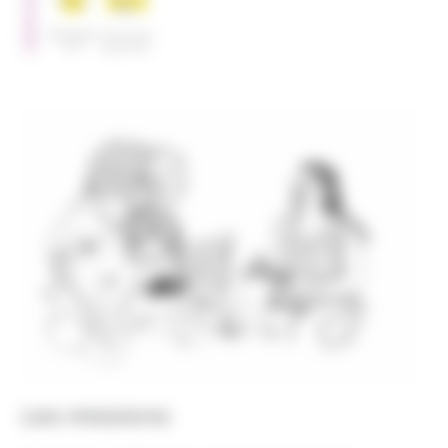
SERVICES
Hébergem
Accompa
ent
gnement
Les missions