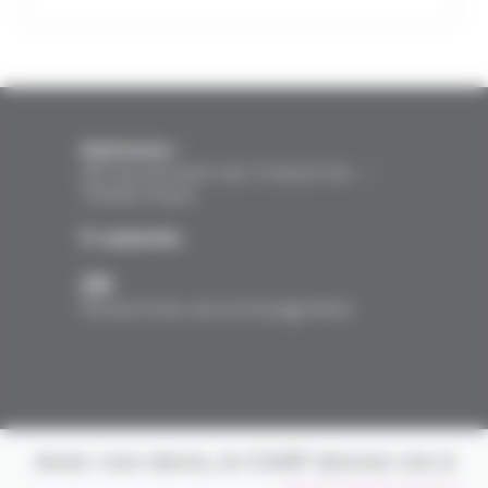
Adresse :
26 boulevard de
Charonne –
75020 Paris
5
salariés
26
Personnes accompagnées
Avec vos dons, le CASP donne vie à