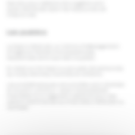
Des kits pour bébé et kits hygiène sont
aussi distribués selon les ressources de
chacun.nes
Les publics
Le Daly’s Hôtel est un Centre d’Hébergement
d’Urgence Famille (monoparentale,
biparentale ainsi que des couples).
En 2022, le CHU Daly’s a accueilli, 26 personnes
au total, femmes, hommes et enfants.
Les problématiques rencontrées sont diverses
et le point commun reste l’impossibilité
d’accéder à un logement pérenne pour des
raisons administrative, financière, médicale ou
familiale.