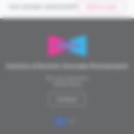
son projet associatif
Faire un don
Centre d’Action Sociale Protestant
20 rue Santerre
75012 Paris
Contact