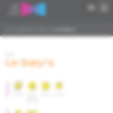
Panneau de gestion des cookies
Accueil
▸
Paris Urgence
▸
Le Daly’s
CHU
Le Daly’s
PUBLICS
Famille
Famille
Couple
Enfants
mono
parentale