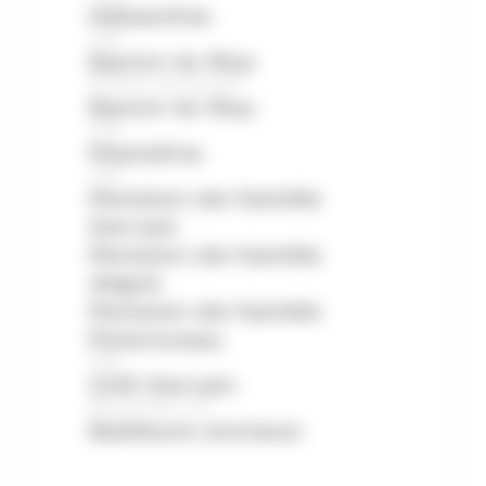
Hélianthe
CHS
Baron-le-Roy
Pension de famille
Baron-le-Roy
CHS
Masséna
CHS
Pension de famille
Servan
Pension de famille
Aligre
Pension de famille
Polonceau
CHS
CHS Servan
Découvrez nos
Bailleurs sociaux