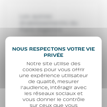
Les autres
établissements du
Paris Urgence
CHU
Babinski
CHU
Enghien
CHU
Notre site utilise des
Brochant
cookies pour vous offrir
CHU
une expérience utilisateur
CHU Gauthey
de qualité, mesurer
CHU
CHU Legendre
l'audience, intéragir avec
CHU
les réseaux sociaux et
Gay Lussac
vous donner le contrôle
CHU
sur ceux que vous
Saint-Jacques